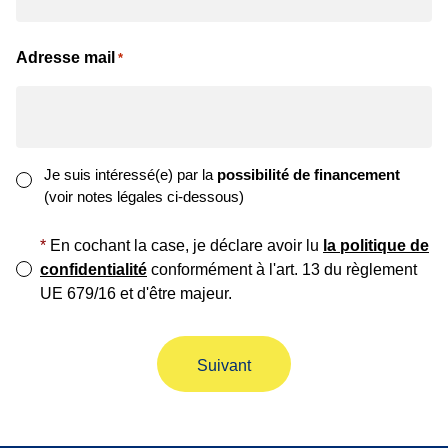
Adresse mail
*
Intérêt
Je suis intéressé(e) par la
possibilité de financement
(voir notes légales ci-dessous)
pour
le
*
*
En cochant la case, je déclare avoir lu
la politique de
financement
confidentialité
conformément à l'art. 13 du règlement
UE 679/16 et d'être majeur.