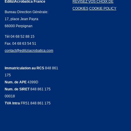
EdiliziAcrobatica France
RÉVISEZ VOS CHOIX DE
COOKIES
COOKIE POLICY
Bureau Direction Générale:
17, place Jean Payra
66000 Perpignan
Tél 04 68 52 88 15
Fax. 04 68 63 54 51
contact@ediliziacrobatica.com
Immatriculation au RCS
848 861
175
Num. de APE
4399D
Num. de SIRET
848 861 175
00018
TVA Intra
FR51 848 861 175